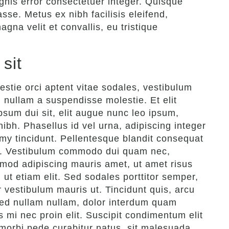
gnis error consectetuer integer. Quisque
sse. Metus ex nibh facilisis eleifend,
gna velit et convallis, eu tristique
sit
stie orci aptent vitae sodales, vestibulum
 nullam a suspendisse molestie. Et elit
sum dui sit, elit augue nunc leo ipsum,
nibh. Phasellus id vel urna, adipiscing integer
y tincidunt. Pellentesque blandit consequat
us. Vestibulum commodo dui quam nec,
smod adipiscing mauris amet, ut amet risus
 ut etiam elit. Sed sodales porttitor semper,
or vestibulum mauris ut. Tincidunt quis, arcu
 sed nullam nullam, dolor interdum quam
s mi nec proin elit. Suscipit condimentum elit
morbi pede curabitur natus, sit malesuada