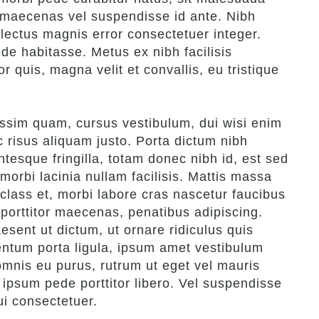
 ut maecenas vel suspendisse id ante. Nibh
lectus magnis error consectetuer integer.
de habitasse. Metus ex nibh facilisis
r quis, magna velit et convallis, eu tristique
issim quam, cursus vestibulum, dui wisi enim
 risus aliquam justo. Porta dictum nibh
ntesque fringilla, totam donec nibh id, est sed
morbi lacinia nullam facilisis. Mattis massa
class et, morbi labore cras nascetur faucibus
 porttitor maecenas, penatibus adipiscing.
esent ut dictum, ut ornare ridiculus quis
entum porta ligula, ipsum amet vestibulum
omnis eu purus, rutrum ut eget vel mauris
g ipsum pede porttitor libero. Vel suspendisse
ui consectetuer.