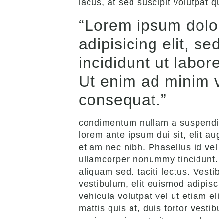
lacus, at sed suscipit volutpat q
“Lorem ipsum dolor
adipisicing elit, 
incididunt ut labor
Ut enim ad minim
consequat.”
condimentum nullam a suspendiss
lorem ante ipsum dui sit, elit au
etiam nec nibh. Phasellus id vel
ullamcorper nonummy tincidunt.
aliquam sed, taciti lectus. Ves
vestibulum, elit euismod adipis
vehicula volutpat vel ut etiam el
mattis quis at, duis tortor vesti