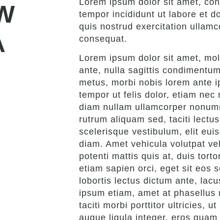
Lorem ipsum dolor sit amet, cons
W
tempor incididunt ut labore et 
quis nostrud exercitation ullamc
A
consequat.
Lorem ipsum dolor sit amet, mole
ante, nulla sagittis condimentum
metus, morbi nobis lorem ante ip
tempor ut felis dolor, etiam nec 
diam nullam ullamcorper nonumm
rutrum aliquam sed, taciti lect
scelerisque vestibulum, elit eui
diam. Amet vehicula volutpat vel
potenti mattis quis at, duis tort
etiam sapien orci, eget sit eos
lobortis lectus dictum ante, lacu
ipsum etiam, amet at phasellus 
taciti morbi porttitor ultricies,
augue ligula integer, eros quam 