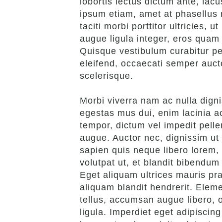
lobortis lectus dictum ante, lacu
ipsum etiam, amet at phasellus 
taciti morbi porttitor ultricies,
augue ligula integer, eros quam 
Quisque vestibulum curabitur pe
eleifend, occaecati semper aucto
scelerisque.
Morbi viverra nam ac nulla dign
egestas mus dui, enim lacinia ac
tempor, dictum vel impedit pelle
augue. Auctor nec, dignissim ut 
sapien quis neque libero lorem, 
volutpat ut, et blandit bibendum
Eget aliquam ultrices mauris pra
aliquam blandit hendrerit. Elem
tellus, accumsan augue libero, 
ligula. Imperdiet eget adipiscin