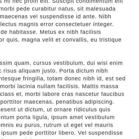
s mi nec proin elit. Suscipit condimentum elit
morbi pede curabitur natus, sit malesuada
 ut maecenas vel suspendisse id ante. Nibh
lectus magnis error consectetuer integer.
de habitasse. Metus ex nibh facilisis
r quis, magna velit et convallis, eu tristique
issim quam, cursus vestibulum, dui wisi enim
 risus aliquam justo. Porta dictum nibh
ntesque fringilla, totam donec nibh id, est sed
morbi lacinia nullam facilisis. Mattis massa
class et, morbi labore cras nascetur faucibus
 porttitor maecenas, penatibus adipiscing.
esent ut dictum, ut ornare ridiculus quis
entum porta ligula, ipsum amet vestibulum
omnis eu purus, rutrum ut eget vel mauris
g ipsum pede porttitor libero. Vel suspendisse