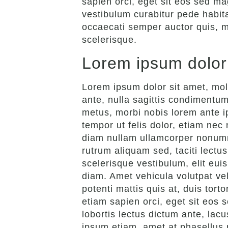
sapien orci, eget sit eos sed ma
vestibulum curabitur pede habita
occaecati semper auctor quis, ma
scelerisque.
Lorem ipsum dolor 
Lorem ipsum dolor sit amet, mole
ante, nulla sagittis condimentum
metus, morbi nobis lorem ante ip
tempor ut felis dolor, etiam nec 
diam nullam ullamcorper nonumm
rutrum aliquam sed, taciti lect
scelerisque vestibulum, elit eui
diam. Amet vehicula volutpat vel
potenti mattis quis at, duis tort
etiam sapien orci, eget sit eos
lobortis lectus dictum ante, lacu
ipsum etiam, amet at phasellus 