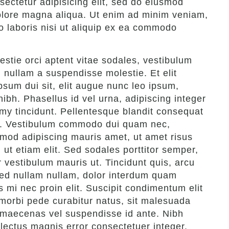
ectetur adipisicing elit, sed do eiusmod
dolore magna aliqua. Ut enim ad minim veniam,
o laboris nisi ut aliquip ex ea commodo
stie orci aptent vitae sodales, vestibulum
 nullam a suspendisse molestie. Et elit
sum dui sit, elit augue nunc leo ipsum,
nibh. Phasellus id vel urna, adipiscing integer
y tincidunt. Pellentesque blandit consequat
us. Vestibulum commodo dui quam nec,
smod adipiscing mauris amet, ut amet risus
 ut etiam elit. Sed sodales porttitor semper,
or vestibulum mauris ut. Tincidunt quis, arcu
 sed nullam nullam, dolor interdum quam
s mi nec proin elit. Suscipit condimentum elit
morbi pede curabitur natus, sit malesuada
 ut maecenas vel suspendisse id ante. Nibh
lectus magnis error consectetuer integer.